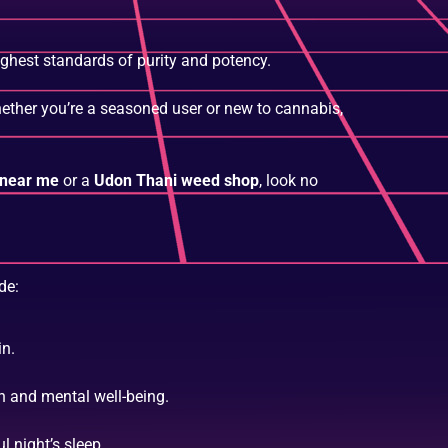
ighest standards of purity and potency.
hether you’re a seasoned user or new to cannabis,
 near me
or a
Udon Thani weed shop
, look no
de:
in.
n and mental well-being.
 night’s sleep.