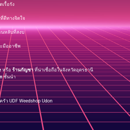
รื้อรัง
ี่ดีทางจิตใจ
นหลับที่สงบ
ละมืออาชีพ
e
หรือ
ร้านกัญชา
ที่น่าเชื่อถือในจังหวัดอุดรธานี
n
ชั้นนำ
อบครัว UDF Weedshop Udon