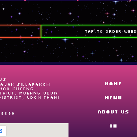
TAP TO ORDER WEED
US
Home
ajak Sillapakom
Mak Khaeng
trict, Mueang Udon
District, Udon Thani
Menu
About us
78689
TH