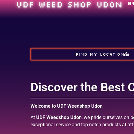
UDF WEED SHOP UDON
H
FIND MY LOCATION
Discover the Best
Welcome to UDF Weedshop Udon
At
UDF Weedshop Udon
, we pride ourselves on b
exceptional service and top-notch products at af