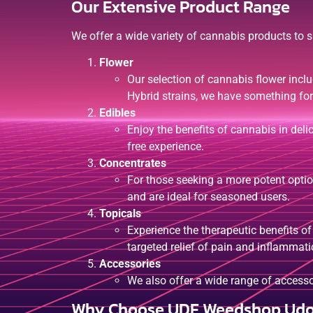
Our Extensive Product Range
We offer a wide variety of cannabis products to s
Flower
Our selection of cannabis flower includ
Hybrid strains, we have something for
Edibles
Enjoy the benefits of cannabis in del
free experience.
Concentrates
For those seeking a more potent optio
and are ideal for seasoned users.
Topicals
Experience the therapeutic benefits of
targeted relief of pain and inflammati
Accessories
We also offer a wide range of accesso
Why Choose UDF Weedshop Ud