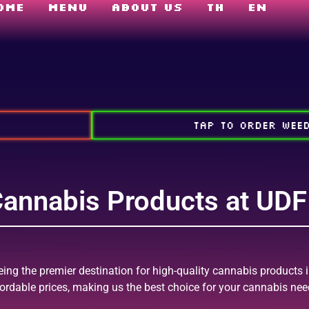
ome
Menu
About us
TH
EN
TAP TO ORDER WEE
 Cannabis Products at U
eing the premier destination for high-quality cannabis products 
fordable prices, making us the best choice for your cannabis nee