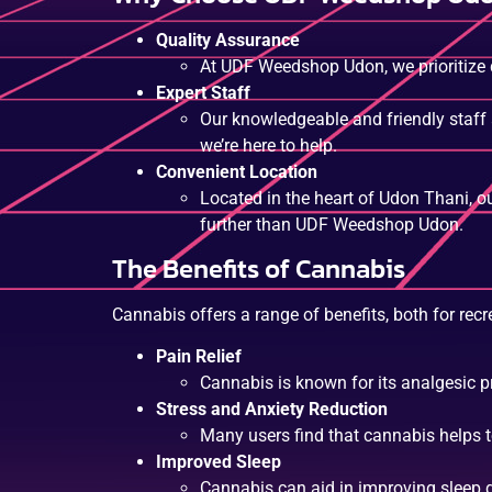
Quality Assurance
At UDF Weedshop Udon, we prioritize qu
Expert Staff
Our knowledgeable and friendly staff 
we’re here to help.
Convenient Location
Located in the heart of Udon Thani, ou
further than UDF Weedshop Udon.
The Benefits of Cannabis
Cannabis offers a range of benefits, both for re
Pain Relief
Cannabis is known for its analgesic p
Stress and Anxiety Reduction
Many users find that cannabis helps t
Improved Sleep
Cannabis can aid in improving sleep q