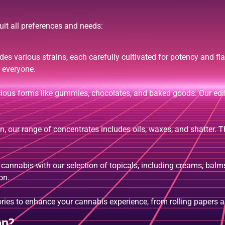
uit all preferences and needs:
es various strains, each carefully cultivated for potency and fla
 everyone.
icious forms like gummies, chocolates, and baked goods. Our edi
n, our range of concentrates includes oils, waxes, and shatter. 
 cannabis with our selection of topicals, including creams, balms
on.
ries to enhance your cannabis experience, from rolling papers a
on?