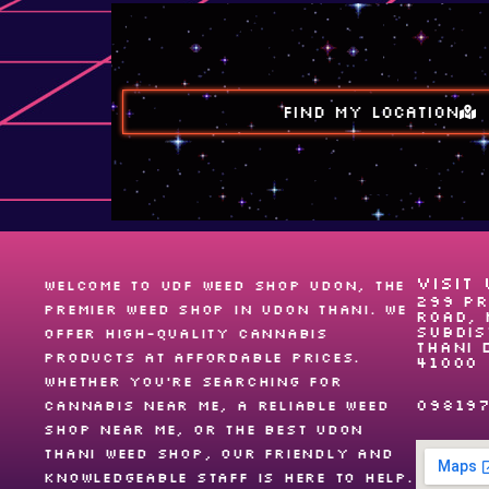
FIND MY LOCATION
VISIT 
Welcome to UDF Weed shop Udon, the
299 Pr
premier
weed shop
in Udon Thani. We
Road, 
Subdis
offer high-quality cannabis
Thani 
products at affordable prices.
41000
Whether you’re searching for
09819
cannabis near me
, a reliable
weed
shop near me
, or the best
Udon
Thani weed shop
, our friendly and
knowledgeable staff is here to help.