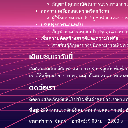
กัญชามีคุณสมบัติในการบรรเทาอาการปว
ลดความเครียดและความวิตกกังวล
ผู้ใช้หลายคนพบว่ากัญชาช่วยลดอาการเ
ปรับปรุงการนอนหลับ
กัญชาสามารถช่วยปรับปรุงคุณภาพการน
เพิ่มความคิดสร้างสรรค์และความโฟกัส
สายพันธุ์กัญชาบางชนิดสามารถเพิ่มคว
เยี่ยมชมเราวันนี้
สัมผัสผลิตภัณฑ์กัญชาและการบริการลูกค้าที่ดีที่
เรามีสิ่งที่คุณต้องการ ความมุ่งมั่นต่อคุณภาพ
ติดต่อเรา
ติดตามผลิตภัณฑ์และโปรโมชั่นล่าสุดของเราผ่านท
ที่อยู่:
299 ถนนประจักษ์ศิลปาคม ตำบลหมากแข้ง อำเ
เวลาทำการ:
จันทร์ – อาทิตย์: 9:00 น. – 23:00 น.