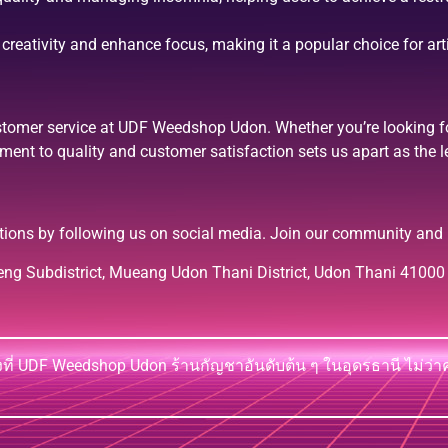
creativity and enhance focus, making it a popular choice for art
stomer service at UDF Weedshop Udon. Whether you’re looking 
nt to quality and customer satisfaction sets us apart as the 
tions by following us on social media. Join our community and
ng Subdistrict, Mueang Udon Thani District, Udon Thani 41000
่ UDF Weedshop Udon ร้านกัญชาอันดับต้น ๆ ในอุดรธานี ไม่ว่