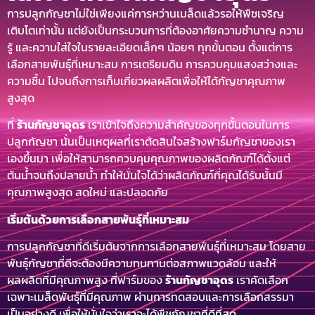
การปลูกกัญชาไม่ใช่เพียงแค่การหว่านเมล็ดแล้วรอให้พืชเจริญ
เติบโตเท่านั้น แต่ยังเป็นกระบวนการที่ต้องอาศัยความชำนาญ ความ
รู้ และความใส่ใจในรายละเอียดเล็กๆ น้อยๆ ทุกขั้นตอน ตั้งแต่การ
เลือกสายพันธุ์ที่เหมาะสม การเตรียมดิน การควบคุมแสงสว่างและ
ความชื้น ไปจนถึงการเก็บเกี่ยวผลผลิตเพื่อให้ได้กัญชาคุณภาพ
สูงสุด
ที่
ร้านกัญชาอุดร
เราเข้าใจถึงความสำคัญของทุกขั้นตอนในการ
ปลูกกัญชา นั่นเป็นเหตุผลที่เราตัดสินใจสร้างฟาร์มกัญชาของเรา
เองขึ้นมา เพื่อให้สามารถควบคุมคุณภาพของผลิตภัณฑ์ได้ตั้งแต่
ต้นน้ำจนถึงปลายน้ำ ทำให้มั่นใจได้ว่าผลิตภัณฑ์ที่คุณได้รับนั้นมี
คุณภาพสูงสุด สดใหม่ และปลอดภัย
เริ่มต้นด้วยการเลือกสายพันธุ์ที่เหมาะสม
การปลูกกัญชาที่ดีเริ่มต้นจากการเลือกสายพันธุ์ที่เหมาะสม โดยสาย
พันธุ์กัญชาที่ดีจะต้องมีความทนทานต่อสภาพแวดล้อม และให้
ผลผลิตที่มีคุณภาพสูง ที่ฟาร์มของ
ร้านกัญชาอุดร
เราคัดเลือก
เฉพาะเมล็ดพันธุ์ที่มีคุณภาพ ผ่านการทดสอบและการเลือกสรรมา
เป็นอย่างดี เพื่อให้มั่นใจว่าเราจะได้พืชกัญชาที่ดีที่สุด