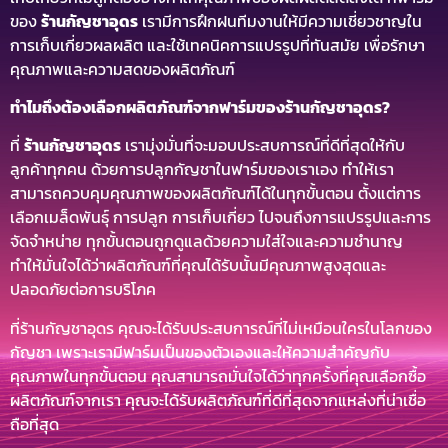
ของ
ร้านกัญชาอุดร
เรามีการฝึกฝนทีมงานให้มีความเชี่ยวชาญใน
การเก็บเกี่ยวผลผลิต และใช้เทคนิคการแปรรูปที่ทันสมัย เพื่อรักษา
คุณภาพและความสดของผลิตภัณฑ์
ทำไมถึงต้องเลือกผลิตภัณฑ์จากฟาร์มของร้านกัญชาอุดร?
ที่
ร้านกัญชาอุดร
เรามุ่งมั่นที่จะมอบประสบการณ์ที่ดีที่สุดให้กับ
ลูกค้าทุกคน ด้วยการปลูกกัญชาในฟาร์มของเราเอง ทำให้เรา
สามารถควบคุมคุณภาพของผลิตภัณฑ์ได้ในทุกขั้นตอน ตั้งแต่การ
เลือกเมล็ดพันธุ์ การปลูก การเก็บเกี่ยว ไปจนถึงการแปรรูปและการ
จัดจำหน่าย ทุกขั้นตอนถูกดูแลด้วยความใส่ใจและความชำนาญ
ทำให้มั่นใจได้ว่าผลิตภัณฑ์ที่คุณได้รับนั้นมีคุณภาพสูงสุดและ
ปลอดภัยต่อการบริโภค
ที่ร้านกัญชาอุดร คุณจะได้รับประสบการณ์ที่ไม่เหมือนใครในโลกของ
กัญชา เพราะเรามีฟาร์มเป็นของตัวเองและให้ความสำคัญกับ
คุณภาพในทุกขั้นตอน คุณสามารถมั่นใจได้ว่าทุกครั้งที่คุณเลือกซื้อ
ผลิตภัณฑ์จากเรา คุณจะได้รับผลิตภัณฑ์ที่ดีที่สุดจากแหล่งที่น่าเชื่อ
ถือที่สุด