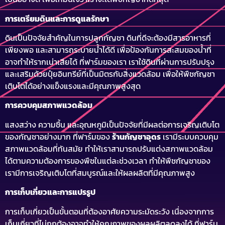
การเตรียมดินและการดูแลรักษา
ดินเป็นปัจจัยสำคัญในการปลูกกัญชา ดินที่ดีจะต้องมีสารอาหารที่
เพียงพอ และสามารถระบายน้ำได้ดี เพื่อป้องกันการสะสมของน้ำที่
อาจทำให้รากเน่าเสียได้ ที่ฟาร์มของเรา เราใช้ดินที่ผ่านการปรับปรุง
และเสริมด้วยปุ๋ยอินทรีย์ที่เป็นมิตรกับสิ่งแวดล้อม เพื่อให้พืชกัญชา
เติบโตได้อย่างแข็งแรงและมีคุณภาพสูงสุด
การควบคุมสภาพแวดล้อม
แสงสว่าง ความชื้น และอุณหภูมิเป็นปัจจัยที่มีผลต่อการเจริญเติบโต
ของกัญชาอย่างมาก ที่ฟาร์มของ
ร้านกัญชาอุดร
เรามีระบบควบคุม
สภาพแวดล้อมที่ทันสมัย ทำให้เราสามารถปรับแต่งสภาพแวดล้อม
ได้ตามความต้องการของพืชในแต่ละช่วงเวลา ทำให้พืชกัญชาของ
เรามีการเจริญเติบโตที่สมบูรณ์และให้ผลผลิตที่มีคุณภาพสูง
การเก็บเกี่ยวและการแปรรูป
การเก็บเกี่ยวเป็นขั้นตอนที่ต้องอาศัยความระมัดระวัง เนื่องจากการ
เก็บเกี่ยวที่ไม่ถูกต้องอาจทำให้คุณภาพของผลผลิตลดลงได้ ที่ฟาร์ม