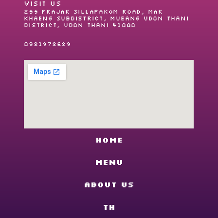
VISIT US
299 Prajak Sillapakom Road, Mak
Khaeng Subdistrict, Mueang Udon Thani
District, Udon Thani 41000
0981978689
Home
Menu
About us
TH