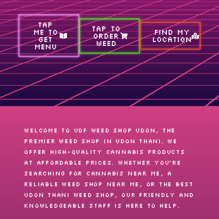
TAP
TAP TO
ME TO
FIND MY
ORDER
GET
LOCATION
WEED
MENU
Welcome to UDF Weed shop Udon, the
premier
weed shop
in Udon Thani. We
offer high-quality cannabis products
at affordable prices. Whether you’re
searching for
cannabis near me
, a
reliable
weed shop near me
, or the best
Udon Thani weed shop
, our friendly and
knowledgeable staff is here to help.